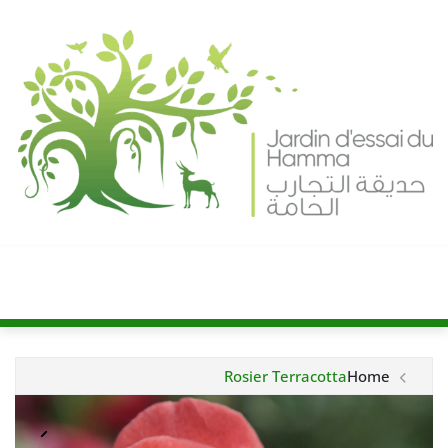
Ski
t
conten
Rosier Terracotta
Home