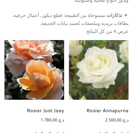
وبذور لأنواع محلیة واستوائیة.
تذكارات
مستوحاة من الطبیعة: قطع دیكور، أعمال حرفیة،
بطاقات بریدیة وملصقات تُجسد نباتات الحدیقة.
عرض ⁦4⁩ من كل النتائج
Rosier Just Joey
Rosier Annapurna
د.ج
2.500,00
د.ج
1.780,00