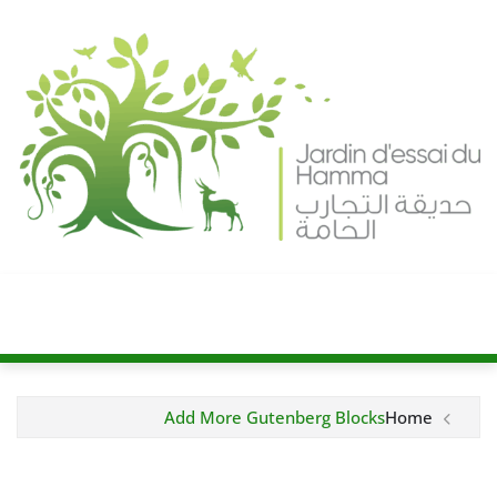
Ski
t
conten
Add More Gutenberg Blocks
Home